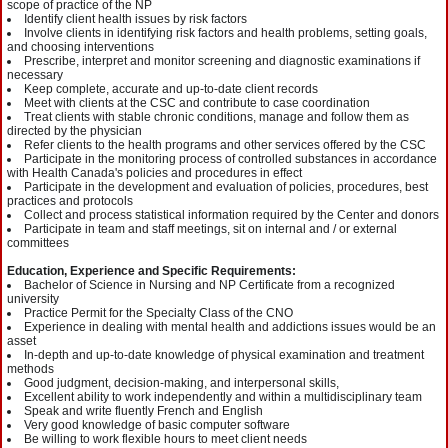
scope of practice of the NP
Identify client health issues by risk factors
Involve clients in identifying risk factors and health problems, setting goals,
and choosing interventions
Prescribe, interpret and monitor screening and diagnostic examinations if
necessary
Keep complete, accurate and up‐to‐date client records
Meet with clients at the CSC and contribute to case coordination
Treat clients with stable chronic conditions, manage and follow them as
directed by the physician
Refer clients to the health programs and other services offered by the CSC
Participate in the monitoring process of controlled substances in accordance
with Health Canada's policies and procedures in effect
Participate in the development and evaluation of policies, procedures, best
practices and protocols
Collect and process statistical information required by the Center and donors
Participate in team and staff meetings, sit on internal and / or external
committees
Education, Experience and Specific Requirements:
Bachelor of Science in Nursing and NP Certificate from a recognized
university
Practice Permit for the Specialty Class of the CNO
Experience in dealing with mental health and addictions issues would be an
asset
In‐depth and up‐to‐date knowledge of physical examination and treatment
methods
Good judgment, decision‐making, and interpersonal skills,
Excellent ability to work independently and within a multidisciplinary team
Speak and write fluently French and English
Very good knowledge of basic computer software
Be willing to work flexible hours to meet client needs