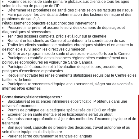
Fournir des soins de santé primaire globaux aux clients de tous les âges
selon le champ de pratique de l’IP
Déterminer les problèmes de santé des clients selon les facteurs de risque
Faire participer les clients à la détermination des facteurs de risque et des
problèmes de santé, à
l’établissement d’objectifs et aux choix des interventions
Prescrire, interpréter et assurer le suivi des examens de dépistages et
diagnostiques si nécessaires
Tenir des dossiers complets, précis et à jour sur la clientèle
Rencontrer les clients au Centre et contribuer à la coordination de cas
Traiter les clients souffrant de maladies chroniques stables et en assurer la
gestion et le suivi selon les directives du médecin
Référer aux programmes de santé et autres services offerts par le Centre
Participer au contrôle des substances réglementées conformément aux
politiques et procédures en vigueur de Santé Canada
Participer à l’élaboration et à l’évaluation des politiques, procédures,
pratiques d’excellence et protocoles
Recueillir et traiter les renseignements statistiques requis par le Centre et les
bailleurs de fonds
Participer aux rencontres d’équipe et du personnel, siéger sur des comités
internes et/ou externes
Formation/expérience/exigences :
Baccalauréat en sciences infirmières et certificat d’IP obtenus dans une
université reconnue
Permis de pratique de la catégorie spécialisée de l’OIIO en règle
Expérience en santé mentale et en toxicomanie serait un atout
Connaissance approfondie et à jour des méthodes d’examen physique et de
traitement
Bon jugement, capacité de prendre des décisions, travail autonome et au
sein d’une équipe multidisciplinaire
Parler et écrire couramment le français et l’anglais