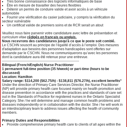
Très bonne connaissance des logiciels informatiques de base
Être en mesure de travailler des heures flexibles
Détenir un permis de conduire valide et avoir accès à un véhicule
automobile
Fournir une vérification du casier judiciaire, y compris la vérification du
secteur vulnérable
Un certificat valide de premiers soins et de RCR serait un atout
Veuillez nous faire parvenir votre candidature avec lettre de présentation et
curriculum vitae
rédigés en français ou anglais.
Nous recevrons des candidatures jusqu'à ce que le poste soit comblé.
Le CSCHN souscrit au principe de l’égalité d’accès à l’emploi. Des mesures
d'adaptation aux besoins des personnes handicapées sont offertes sur
demande par le CSCHN. Nous ne communiquerons qu’avec les personnes
dont la candidature aura été retenue pour une entrevue.
--------------------------------------------------------------------
Bilingual (French/English) Nurse Practitioner
1 permanent full‐time position (35 h/week) or part-time (hours to be
discussed)
Location: Hamilton
Salary range: $114,200 ($62.75/h) ‐ $138,811 ($76.27/h), excellent benefits*
Under the direction of Primary Care Services Director, the Nurse Practitioner
(NP) will provide primary health care focused mainly on health promotion and
disease prevention in accordance with the practices and standards of care set
out in the Standards of Practice for registered nurses in the Ontario Specialist
Category. She / he will determine and manage common health problems and
diseases independently or in collaboration with the doctor. She / he will work in
an interdisciplinary team to address issues affecting the health of community
members.
Primary Duties and Responsibilities
Provide comprehensive primary health care to clients of all ages within the