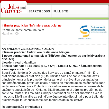
SEARCH JOBS
FULL SITE
Infirmier practicien / Infirmière practicienne
Centre de santé communautaire
Hamilton, ON
AN ENGLISH VERSION WILL FOLLOW
Infirmier praticien / Infirmière praticienne bilingue
1 poste permanent à temps plein (35h/semaine) ou temps partiel (Horaire a
discuter)
Lieu de travail : Hamilton
Échelle salariale : 114 200 $ (62,75 $/h) ‐ 138 811 $ (76,27 $/h), excellents
avantages sociaux*
Sous l’autorité de la Directrice des Services de santé primaire, l’infirmière
praticienne/infirmier praticien (IP) fournit des soins de santé primaire axés
principalement sur la promotion de la santé et la prévention des maladies
conformément aux pratiques et aux normes en matière de soins énoncés dans
les Normes d’exercice à l’intention des infirmières et infirmiers autorisés de la
catégorie spécialisée de l’Ontario. Elle/il détermine et gère les problèmes de
santé courants et les maladies indépendamment ou en collaboration avec le
médecin. Elle/il travaille au sein d’une équipe interdisciplinaire pour traiter de
questions qui touchent la santé des membres de la collectivité.
Responsabilités principales :