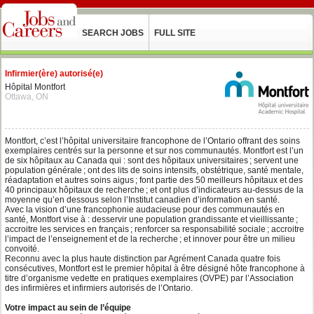
SEARCH JOBS
FULL SITE
Infirmier(ère) autorisé(e)
Hôpital Montfort
Ottawa, ON
Montfort, c’est l’hôpital universitaire francophone de l’Ontario offrant des soins
exemplaires centrés sur la personne et sur nos communautés. Montfort est l’un
de six hôpitaux au Canada qui : sont des hôpitaux universitaires ; servent une
population générale ; ont des lits de soins intensifs, obstétrique, santé mentale,
réadaptation et autres soins aigus ; font partie des 50 meilleurs hôpitaux et des
40 principaux hôpitaux de recherche ; et ont plus d’indicateurs au-dessus de la
moyenne qu’en dessous selon l’Institut canadien d’information en santé.
Avec la vision d’une francophonie audacieuse pour des communautés en
santé, Montfort vise à : desservir une population grandissante et vieillissante ;
accroitre les services en français ; renforcer sa responsabilité sociale ; accroitre
l’impact de l’enseignement et de la recherche ; et innover pour être un milieu
convoité.
Reconnu avec la plus haute distinction par Agrément Canada quatre fois
consécutives, Montfort est le premier hôpital à être désigné hôte francophone à
titre d’organisme vedette en pratiques exemplaires (OVPE) par l’Association
des infirmières et infirmiers autorisés de l’Ontario.
Votre impact au sein de l’équipe