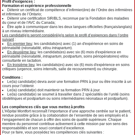
Profil d’exigences :
Formation et expérience professionnelle
Détenir un certificat de compétence d’infirmier(ère) de l’Ordre des infirmières
et infirmiers de l’Ontario;
Détenir une certification SIR/BLS, reconnue par la Fondation des maladies
du
coeur
et de l'AVC du Canada
;
Être apte à communiquer dans les deux langues officielles (français/anglais)
à un niveau intermédiaire.
Les candidat(e)s seront considéré(e)s selon le profil d’exigences dans l’ordre
suivant
:
En premier lieu
: les candidats(es) avec (1) an d'expérience en soins de
périnatalité (néonatalité, et/ou
intrapartum
).
En deuxième lieu
: les candidats(es) avec six (6) mois d'expérience en
périnatalité (néonatalité,
intrapartum
, postpartum, soins périopératoires) et/ou
consultante en lactation.
En troisième lieu
: les candidats(es) avec six (6) mois d'expérience en soins
critiques (urgence, soins intensifs, salle de recouvrement) ou chirurgie.
Conditions :
Le(la) candidat(e) devra avoir une formation PRN à jour ou être inscrite à un
cours pour l’obtenir.
Le(la) candidat(e) doit maintenir sa formation PRN à jour.
Le(la) candidat(e) se soumet à travailler dans 2 spécialités de l’unité (soins
obstétriques et postpartum ou soins intermédiaires néonataux et postpartum).
Les compétences clés que vous mettez à profits
L’Hôpital Montfort reconnaît l’importance d’une approche centrée sur le patient,
rendue possible grâce à la collaboration de l’ensemble de ses employés et à
l’engagement de chacun à offrir des soins de qualité supérieure. Chaque
membre du personnel contribue activement à cette mission par son sens des
responsabilités et son souci constant d’excellence.
Pour ce faire, vous possédez les compétences clés suivantes :