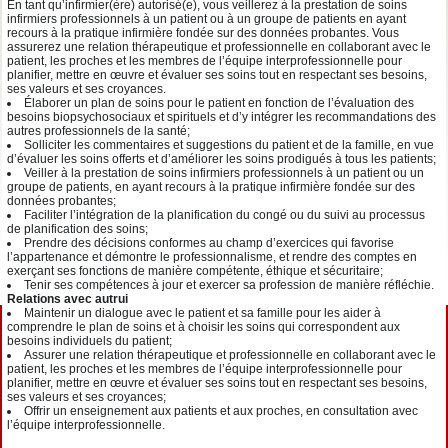
En tant qu’infirmier(ère) autorisé(e), vous veillerez à la prestation de soins
infirmiers professionnels à un patient ou à un groupe de patients en ayant
recours à la pratique infirmière fondée sur des données probantes. Vous
assurerez une relation thérapeutique et professionnelle en collaborant avec le
patient, les proches et les membres de l’équipe interprofessionnelle pour
planifier, mettre en œuvre et évaluer ses soins tout en respectant ses besoins,
ses valeurs et ses croyances.
Élaborer un plan de soins pour le patient en fonction de l’évaluation des
besoins biopsychosociaux et spirituels et d’y intégrer les recommandations des
autres professionnels de la santé;
Solliciter les commentaires et suggestions du patient et de la famille, en vue
d’évaluer les soins offerts et d’améliorer les soins prodigués à tous les patients;
Veiller à la prestation de soins infirmiers professionnels à un patient ou un
groupe de patients, en ayant recours à la pratique infirmière fondée sur des
données probantes;
Faciliter l’intégration de la planification du congé ou du suivi au processus
de planification des soins;
Prendre des décisions conformes au champ d’exercices qui favorise
l’appartenance et démontre le professionnalisme, et rendre des comptes en
exerçant ses fonctions de manière compétente, éthique et sécuritaire;
Tenir ses compétences à jour et exercer sa profession de manière réfléchie.
Relations avec autrui
Maintenir un dialogue avec le patient et sa famille pour les aider à
comprendre le plan de soins et à choisir les soins qui correspondent aux
besoins individuels du patient;
Assurer une relation thérapeutique et professionnelle en collaborant avec le
patient, les proches et les membres de l’équipe interprofessionnelle pour
planifier, mettre en œuvre et évaluer ses soins tout en respectant ses besoins,
ses valeurs et ses croyances;
Offrir un enseignement aux patients et aux proches, en consultation avec
l’équipe interprofessionnelle.