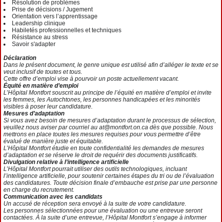
Résolution de problèmes
Prise de décisions / Jugement
Orientation vers l’apprentissage
Leadership clinique
Habiletés professionnelles et techniques
Résistance au stress
Savoir s'adapter
Déclaration
Dans le présent document, le genre unique est utilisé afin d’alléger le texte et se
veut inclusif de toutes et tous.
Cette offre d’emploi vise à pourvoir un poste actuellement vacant.
Équité en matière d’emploi
L’Hôpital Montfort souscrit au principe de l’équité en matière d’emploi et invite
les femmes, les Autochtones, les personnes handicapées et les minorités
visibles à poser leur candidature.
Mesures d’adaptation
Si vous avez besoin de mesures d’adaptation durant le processus de sélection,
veuillez nous aviser par courriel au at@montfort.on.ca dès que possible. Nous
mettrons en place toutes les mesures requises pour vous permettre d’être
évalué de manière juste et équitable.
L’Hôpital Montfort étudie en toute confidentialité les demandes de mesures
d’adaptation et se réserve le droit de requérir des documents justificatifs.
Divulgation relative à l’intelligence artificielle
L’Hôpital Montfort pourrait utiliser des outils technologiques, incluant
l’intelligence artificielle, pour soutenir certaines étapes du tri ou de l’évaluation
des candidatures. Toute décision finale d’embauche est prise par une personne
en charge du recrutement.
Communication avec les candidats
Un accusé de réception sera envoyé à la suite de votre candidature.
Les personnes sélectionnées pour une évaluation ou une entrevue seront
contactées. À la suite d’une entrevue, l’Hôpital Montfort s’engage à informer