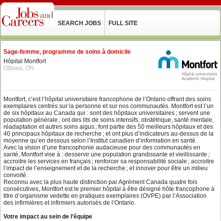
SEARCH JOBS
FULL SITE
Sage-femme, programme de soins à domicile
Hôpital Montfort
Ottawa, ON
Montfort, c’est l’hôpital universitaire francophone de l’Ontario offrant des soins
exemplaires centrés sur la personne et sur nos communautés. Montfort est l’un
de six hôpitaux au Canada qui : sont des hôpitaux universitaires ; servent une
population générale ; ont des lits de soins intensifs, obstétrique, santé mentale,
réadaptation et autres soins aigus ; font partie des 50 meilleurs hôpitaux et des
40 principaux hôpitaux de recherche ; et ont plus d’indicateurs au-dessus de la
moyenne qu’en dessous selon l’Institut canadien d’information en santé.
Avec la vision d’une francophonie audacieuse pour des communautés en
santé, Montfort vise à : desservir une population grandissante et vieillissante ;
accroitre les services en français ; renforcer sa responsabilité sociale ; accroitre
l’impact de l’enseignement et de la recherche ; et innover pour être un milieu
convoité.
Reconnu avec la plus haute distinction par Agrément Canada quatre fois
consécutives, Montfort est le premier hôpital à être désigné hôte francophone à
titre d’organisme vedette en pratiques exemplaires (OVPE) par l’Association
des infirmières et infirmiers autorisés de l’Ontario.
Votre impact au sein de l’équipe