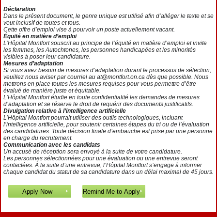
Déclaration
Dans le présent document, le genre unique est utilisé afin d’alléger le texte et se
veut inclusif de toutes et tous.
Cette offre d’emploi vise à pourvoir un poste actuellement vacant.
Équité en matière d’emploi
L’Hôpital Montfort souscrit au principe de l’équité en matière d’emploi et invite
les femmes, les Autochtones, les personnes handicapées et les minorités
visibles à poser leur candidature.
Mesures d’adaptation
Si vous avez besoin de mesures d’adaptation durant le processus de sélection,
veuillez nous aviser par courriel au at@montfort.on.ca dès que possible. Nous
mettrons en place toutes les mesures requises pour vous permettre d’être
évalué de manière juste et équitable.
L’Hôpital Montfort étudie en toute confidentialité les demandes de mesures
d’adaptation et se réserve le droit de requérir des documents justificatifs.
Divulgation relative à l’intelligence artificielle
L’Hôpital Montfort pourrait utiliser des outils technologiques, incluant
l’intelligence artificielle, pour soutenir certaines étapes du tri ou de l’évaluation
des candidatures. Toute décision finale d’embauche est prise par une personne
en charge du recrutement.
Communication avec les candidats
Un accusé de réception sera envoyé à la suite de votre candidature.
Les personnes sélectionnées pour une évaluation ou une entrevue seront
contactées. À la suite d’une entrevue, l’Hôpital Montfort s’engage à informer
chaque candidat du statut de sa candidature dans un délai maximal de 45 jours.