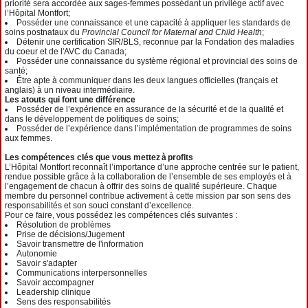
priorité sera accordée aux sages-femmes possédant un privilège actif avec
l’Hôpital Montfort;
Posséder une connaissance et une capacité à appliquer les standards de
soins postnataux du
Provincial Council for Maternal and Child Health
;
Détenir une certification SIR/BLS, reconnue par la Fondation des maladies
du
coeur
et de l'AVC du Canada;
Posséder une connaissance du système régional et provincial des soins de
santé;
Être apte à communiquer dans les deux langues officielles (français et
anglais) à un niveau intermédiaire.
Les atouts qui font une différence
Posséder de l’expérience en assurance de la sécurité et de la qualité et
dans le développement de politiques de soins;
Posséder de l’expérience dans l’implémentation de programmes de soins
aux femmes.
Les compétences clés que vous mettez à profits
L’Hôpital Montfort reconnaît l’importance d’une approche centrée sur le patient,
rendue possible grâce à la collaboration de l’ensemble de ses employés et à
l’engagement de chacun à offrir des soins de qualité supérieure. Chaque
membre du personnel contribue activement à cette mission par son sens des
responsabilités et son souci constant d’excellence.
Pour ce faire, vous possédez les compétences clés suivantes :
Résolution de problèmes
Prise de décisions/Jugement
Savoir transmettre de l'information
Autonomie
Savoir s'adapter
Communications interpersonnelles
Savoir accompagner
Leadership clinique
Sens des responsabilités