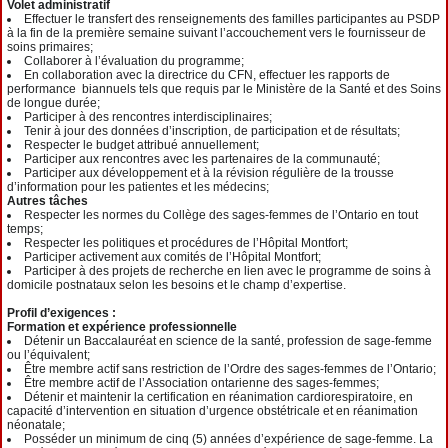
Volet administratif
Effectuer le transfert des renseignements des familles participantes au PSDP
à la fin de la première semaine suivant l’accouchement vers le fournisseur de
soins primaires;
Collaborer à l’évaluation du programme;
En collaboration avec la directrice du CFN, effectuer les rapports de
performance biannuels tels que requis par le Ministère de la Santé et des Soins
de longue durée;
Participer à des rencontres interdisciplinaires;
Tenir à jour des données d’inscription, de participation et de résultats;
Respecter le budget attribué annuellement;
Participer aux rencontres avec les partenaires de la communauté;
Participer aux développement et à la révision régulière de la trousse
d’information pour les patientes et les médecins;
Autres tâches
Respecter les normes du Collège des sages-femmes de l’Ontario en tout
temps;
Respecter les politiques et procédures de l’Hôpital Montfort;
Participer activement aux comités de l’Hôpital Montfort;
Participer à des projets de recherche en lien avec le programme de soins à
domicile postnataux selon les besoins et le champ d’expertise.
Profil d’exigences :
Formation et expérience professionnelle
Détenir un Baccalauréat en science de la santé, profession de sage-femme
ou l’équivalent;
Être membre actif sans restriction de l’Ordre des sages-femmes de l’Ontario;
Être membre actif de l’Association ontarienne des sages-femmes;
Détenir et maintenir la certification en réanimation cardiorespiratoire, en
capacité d’intervention en situation d’urgence obstétricale et en réanimation
néonatale;
Posséder un minimum de cinq (5) années d’expérience de sage-femme. La