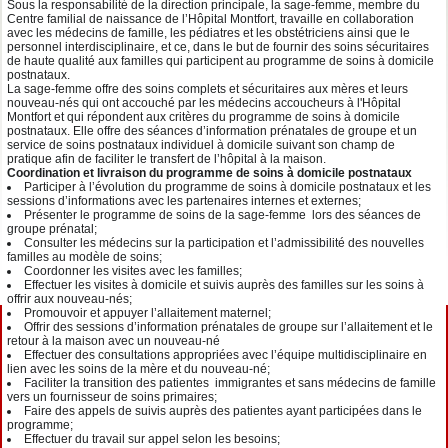
Sous la responsabilité de la direction principale, la sage-femme, membre du
Centre familial de naissance de l’Hôpital Montfort, travaille en collaboration
avec les médecins de famille, les pédiatres et les obstétriciens ainsi que le
personnel interdisciplinaire, et ce, dans le but de fournir des soins sécuritaires
de haute qualité aux familles qui participent au programme de soins à domicile
postnataux.
La sage-femme offre des soins complets et sécuritaires aux mères et leurs
nouveau-nés qui ont accouché par les médecins accoucheurs à l'Hôpital
Montfort et qui répondent aux critères du programme de soins à domicile
postnataux. Elle offre des séances d’information prénatales de groupe et un
service de soins postnataux individuel à domicile suivant son champ de
pratique afin de faciliter le transfert de l’hôpital à la maison.
Coordination
et livraison
du
programme de soins à domicile post
nataux
Participer à l’évolution du programme de soins à domicile postnataux et les
sessions d’informations avec les partenaires internes et externes;
Présenter le programme de soins de la sage-femme lors des séances de
groupe prénatal;
Consulter les médecins sur la participation et l’admissibilité des nouvelles
familles au modèle de soins;
Coordonner les visites avec les familles;
Effectuer les visites à domicile et suivis auprès des familles sur les soins à
offrir aux nouveau-nés;
Promouvoir et appuyer l’allaitement maternel;
Offrir des sessions d’information prénatales de groupe sur l’allaitement et le
retour à la maison avec un nouveau-né
Effectuer des consultations appropriées avec l’équipe multidisciplinaire en
lien avec les soins de la mère et du nouveau-né;
Faciliter la transition des patientes immigrantes et sans médecins de famille
vers un fournisseur de soins primaires;
Faire des appels de suivis auprès des patientes ayant participées dans le
programme;
Effectuer du travail sur appel selon les besoins;