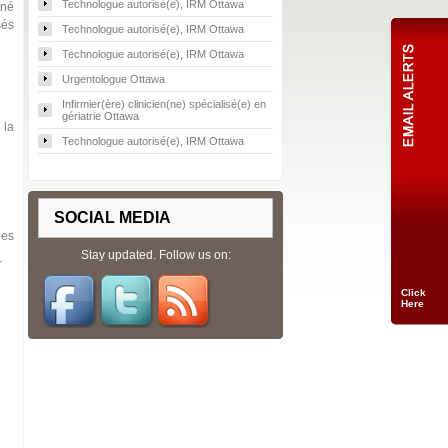
Technologue autorisé(e), IRM Ottawa
gné
sés
Technologue autorisé(e), IRM Ottawa
Technologue autorisé(e), IRM Ottawa
Urgentologue Ottawa
Infirmier(ère) clinicien(ne) spécialisé(e) en
gériatrie Ottawa
 la
Technologue autorisé(e), IRM Ottawa
SOCIAL MEDIA
les
Stay updated. Follow us on:
r
Click
Here