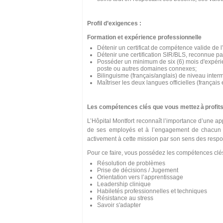
Profil d’exigences :
Formation et expérience professionnelle
Détenir un certificat de compétence valide de l’
Détenir une certification SIR/BLS, reconnue p
Posséder un minimum de six (6) mois d'expérie
poste ou autres domaines connexes;
Bilinguisme (français/anglais) de niveau interm
Maîtriser les deux langues officielles (français e
Les compétences clés que vous mettez à profit
L’Hôpital Montfort reconnaît l’importance d’une ap
de ses employés et à l’engagement de chacun à
activement à cette mission par son sens des respon
Pour ce faire, vous possédez les compétences clé
Résolution de problèmes
Prise de décisions / Jugement
Orientation vers l’apprentissage
Leadership clinique
Habiletés professionnelles et techniques
Résistance au stress
Savoir s'adapter