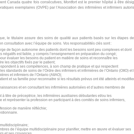
ent Canada quatre fois consécutives, Montfort est le premier hôpital à être dési
ratiques exemplaires (OVPE) par l’Association des infirmières et infirmiers autori
que,
le titulaire
assure des soins de qualité aux patients
basés sur les
étapes de
e
n consultation
avec l’équipe de soins
.
Vos responsabilités clés sont :
harge de façon autonome des patients dont les besoins sont peu complexes et dont
tats négatifs est faible, y compris l’enseignement en préparation du congé;
pour évaluer les besoins du patient en matière de soins et reconnaître les
 les objectifs fixés par le patient;
rrespondent à ses compétences, à son champ de pratique et qui respectent
les standards de soins de l’Ordre des infirmiers et infirmières de l’Ontario (OIIO) et 
ières et infirmiers de l’Ontario (AIIAO);
ient et sa famille pour reconnaitre si les résultats prévus ont été atteints et modifie
;
aissances et en consultant les infirmières autorisées et d’autres membres de
 titre de préceptrice, les infirmières auxiliaires débutantes et/ou les
 et représenter la profession en participant à des comités de soins infirmiers,
fession de manière réfléchie;
estionnaire.
ultidisciplinaire;
embres de l’équipe multidisciplinaire pour planifier, mettre en œuvre et évaluer ses
urs et ses croyances.