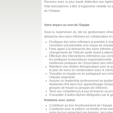
Reconnu avec la plus haute distinction par Agrém
hôte francophone à titre d’organisme vedette en p
de l’Ontario.
Votre impact au sein de l’équipe
Sous
la supervisio
n du
(de la)
gestionnaire clini
démarche des soins infirmiers
en collaboration et 
Prodiguer des soins infirmiers et prendre à c
l’évolution est prévisible et le risque de résul
Faire appel à la démarche des soins infirmier 
changements de l’état de santé visant à atteindre
Effectuer des interventions infirmières qui co
les politiques et procédures organisationnelle, 
meilleures pratiques de l’Association des infirm
Maintenir une relation thérapeutique avec le pat
le plan de soins en collaboration avec le client
Travailler en équipe en en partageant ses conn
l’équipe soignante;
Assurer un leadership professionnel en guidant à
étudiantes IAA dans leur apprentissage clinique
groupes de travail ou groupes de réflexion;
Tenir ses compétences à jour et exercer sa pro
S’acquitter d’autres tâches déléguées par le g
Relations avec autrui
Contribuer au bon fonctionnement de l’équipe m
Collaborer avec le patient, sa famille et les m
soins tout en respectant ses besoins, ses vale