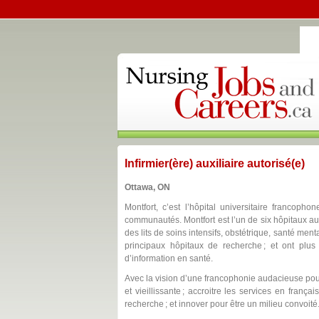
Infirmier(ère) auxiliaire autorisé(e)
Ottawa, ON
Montfort, c’est l’hôpital universitaire francop
communautés. Montfort est l’un de six hôpitaux au 
des lits de soins intensifs, obstétrique, santé ment
principaux hôpitaux de recherche ; et ont plus
d’information en santé.
Avec la vision d’une francophonie audacieuse pou
et vieillissante ; accroitre les services en frança
recherche ; et innover pour être un milieu convoité