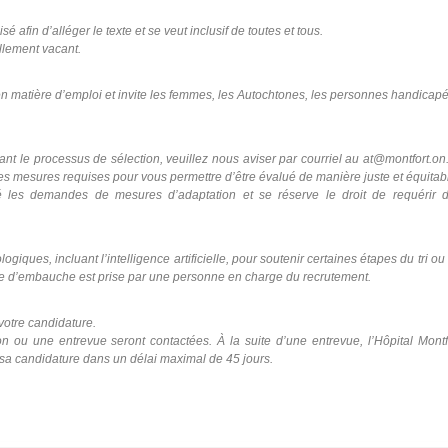
 afin d’alléger le texte et se veut inclusif de toutes et tous.
ellement vacant.
é en matière d’emploi et invite les femmes, les Autochtones, les personnes handicap
t le processus de sélection, veuillez nous aviser par courriel au at@montfort.on
es mesures requises pour vous permettre d’être évalué de manière juste et équitab
lité les demandes de mesures d’adaptation et se réserve le droit de requérir 
ologiques, incluant l’intelligence artificielle, pour soutenir certaines étapes du tri ou
ale d’embauche est prise par une personne en charge du recrutement.
votre candidature.
 ou une entrevue seront contactées. À la suite d’une entrevue, l’Hôpital Montf
sa candidature dans un délai maximal de 45 jours.