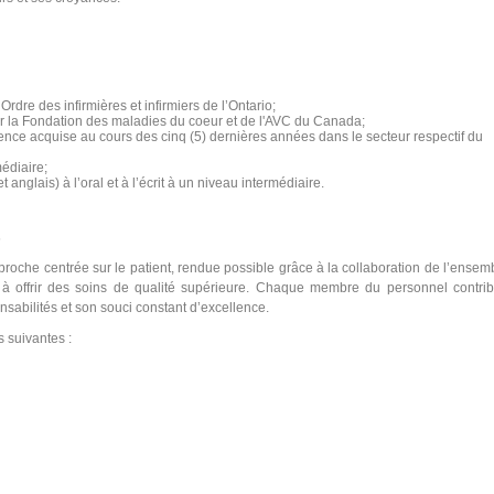
Ordre des infirmières et infirmiers de l’Ontario;
ar la Fondation des maladies du
coeur
et de l'AVC du Canada
;
nce acquise au cours des cinq (5) dernières années dans le secteur respectif du
édiaire;
t anglais) à l’oral et à l’écrit à un niveau intermédiaire.
s
proche centrée sur le patient, rendue possible grâce à la collaboration de l’ensem
 offrir des soins de qualité supérieure. Chaque membre du personnel contri
sabilités et son souci constant d’excellence.
s suivantes :