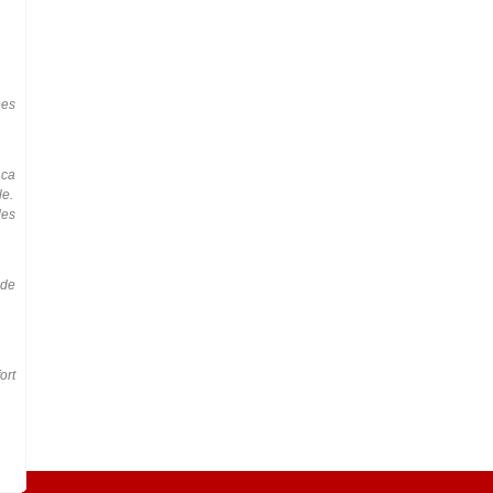
ées
.ca
le.
des
 de
ort