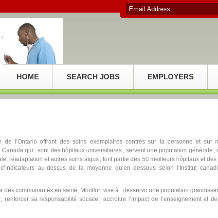
HOME
SEARCH JOBS
EMPLOYERS
hone de l’Ontario offrant des soins exemplaires centrés sur la personne et sur 
Canada qui : sont des hôpitaux universitaires ; servent une population générale ; 
ale, réadaptation et autres soins aigus ; font partie des 50 meilleurs hôpitaux et des
 d’indicateurs au-dessus de la moyenne qu’en dessous selon l’Institut canad
r des communautés en santé, Montfort vise à : desservir une population grandissa
is ; renforcer sa responsabilité sociale ; accroitre l’impact de l’enseignement et de
.